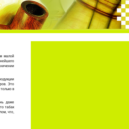
ом малой
ьнейшего
аничении
родукции
ров. Это
только в
ень даже
то табак
ом, что,