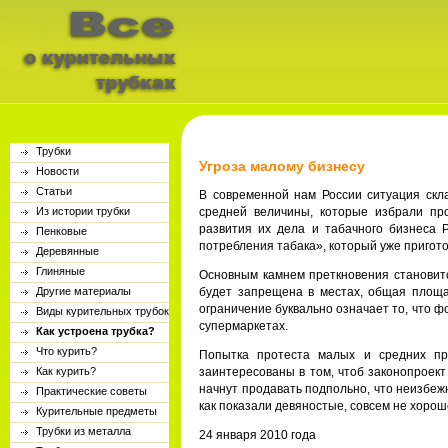
Трубки
Угроза малому бизнесу
Новости
Статьи
В современной нам России ситуация скл
Из истории трубки
средней величины, которые избрали про
развития их дела и табачного бизнеса 
Пенковые
потребления табака», который уже пригото
Деревянные
Глиняные
Основным камнем преткновения становится
Другие материалы
будет запрещена в местах, общая площа
ограничение буквально означает то, что ф
Виды курительных трубок
супермаркетах.
Как устроена трубка?
Что курить?
Попытка протеста малых и средних пр
Как курить?
заинтересованы в том, чтоб законопроект
начнут продавать подпольно, что неизбежн
Практические советы
как показали девяностые, совсем не хорош
Курительные предметы
Трубки из металла
24 января 2010 года