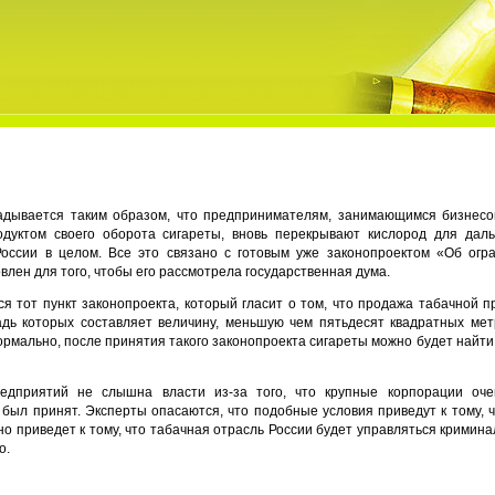
адывается таким образом, что предпринимателям, занимающимся бизнес
дуктом своего оборота сигареты, вновь перекрывают кислород для дал
России в целом. Все это связано с готовым уже законопроектом «Об огр
влен для того, чтобы его рассмотрела государственная дума.
 тот пункт законопроекта, который гласит о том, что продажа табачной п
дь которых составляет величину, меньшую чем пятьдесят квадратных мет
ормально, после принятия такого законопроекта сигареты можно будет найти 
едприятий не слышна власти из-за того, что крупные корпорации оч
 был принят. Эксперты опасаются, что подобные условия приведут к тому, ч
о приведет к тому, что табачная отрасль России будет управляться криминал
о.