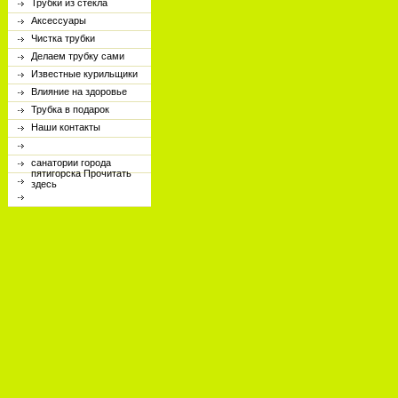
Трубки из стекла
Аксессуары
Чистка трубки
Делаем трубку сами
Известные курильщики
Влияние на здоровье
Трубка в подарок
Наши контакты
санатории города
пятигорска
Прочитать
здесь