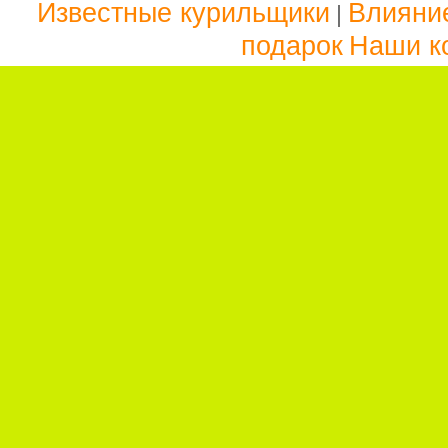
Известные курильщики
Влияние
|
подарок
Наши к